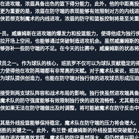
在进攻端，浓眉具备出色的篮下得分能力，此外，他的中距离投
更为重要的是，浓眉在防守端的表现能够有效限制对方的内线进
侠若想克制魔术的内线进攻，浓眉的防守和篮板控制将是至关重
一员。威廉姆斯在进攻端的爆发力和投篮能力，使得他成为独行
拉开场上空间，也能够通过突破制造进攻机会。虽然威廉姆斯的
够弥补一些防守端的不足。在今天的比赛中，威廉姆斯的状态将
球员之一。作为球队的核心，班凯罗不仅可以为球队贡献稳定的
力使得他在攻防两端都有非常高的天赋。对于魔术队来说，班凯
为球队提供创造力，也能在防守端对独行侠的进攻球员形成压迫
接受到两支球队阵容和战术布局的影响。独行侠虽然进攻端具备
魔术队的防守强度能够有效限制独行侠的进攻流畅性，尤其是在
侠如果无法在防守端做出及时调整，将可能被魔术在防守反击中
其是外线投篮能够保持稳定，魔术队在防守端的压力将会增大。
制胜的关键之一。此外，布兰登·威廉姆斯的外线投篮和突破能力
够在进攻端高效发挥，魔术队的防守虽然强大，但仍然难以阻止