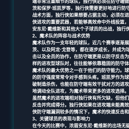
端非常注重细节的球队，独行侠必须在防守端做
茨和保罗·班凯罗等，独行侠需要更好地进行防
战术方面，独行侠如果想要占据主动，必须在进
侠进攻的重要武器，若能够高效命中外线投篮，
安东尼·戴维斯和其他大个子球员的出战，独行
2、魔术队的阵容与战术优势
魔术队作为一支年轻的球队，近几个赛季逐渐展
茨、以及阿龙·戈登等，都在逐步成长，并成为
击以及全员的协作，在防守端更是以防守反击为
样的进攻型球队时，往往能够依靠稳固的防守体
魔术队的最大优势之一在于他们的防守能力。球
的防守强度常常令对手感到头疼。班凯罗作为球
破制造杀伤，也能在防守端有效干扰对方的进攻
地调动全队进攻，为魔术带来更多的进攻选择。
虽然魔术的进攻端相对独行侠有所欠缺，但他们
反击并完成得分。独行侠如果在进攻端未能高效
侠防守端漏洞较多的情况下，魔术的快速反击和
3、关键球员的表现与影响力
在今天的比赛中，浓眉安东尼·戴维斯的出场无