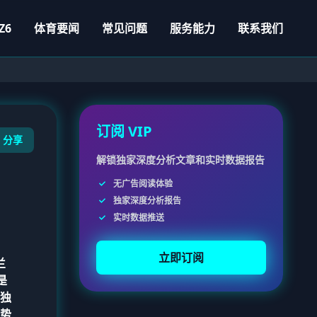
Z6
体育要闻
常见问题
服务能力
联系我们
订阅 VIP
分享
解锁独家深度分析文章和实时数据报告
无广告阅读体验
独家深度分析报告
实时数据推送
立即订阅
兰
是
独
势