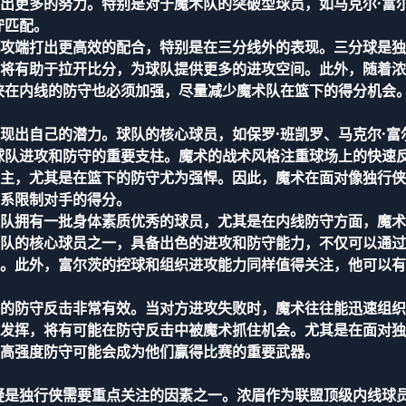
出更多的努力。特别是对于魔术队的突破型球员，如马克尔·富
守匹配。
攻端打出更高效的配合，特别是在三分线外的表现。三分球是独
将有助于拉开比分，为球队提供更多的进攻空间。此外，随着浓
侠在内线的防守也必须加强，尽量减少魔术队在篮下的得分机会
现出自己的潜力。球队的核心球员，如保罗·班凯罗、马克尔·富
球队进攻和防守的重要支柱。魔术的战术风格注重球场上的快速
主，尤其是在篮下的防守尤为强悍。因此，魔术在面对像独行侠
系限制对手的得分。
队拥有一批身体素质优秀的球员，尤其是在内线防守方面，魔术
队的核心球员之一，具备出色的进攻和防守能力，不仅可以通过
。此外，富尔茨的控球和组织进攻能力同样值得关注，他可以有
的防守反击非常有效。当对方进攻失败时，魔术往往能迅速组织
发挥，将有可能在防守反击中被魔术抓住机会。尤其是在面对独
高强度防守可能会成为他们赢得比赛的重要武器。
疑是独行侠需要重点关注的因素之一。浓眉作为联盟顶级内线球