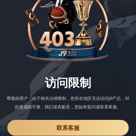
访问限制
尊敬的用户，由于相关法律限制，您所在地区无法访问J9产品，对
此造成的不便，我们深表歉意，您如有疑问请联系客服。
联系客服